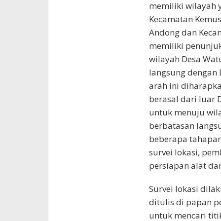
memiliki wilayah 
Kecamatan Kemusu
Andong dan Kecam
memiliki penunjuk
wilayah Desa Wat
langsung dengan
arah ini diharap
berasal dari luar
untuk menuju wil
berbatasan langs
beberapa tahapan
survei lokasi, pe
persiapan alat da
Survei lokasi dil
ditulis di papan p
untuk mencari titi