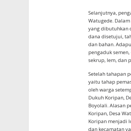
Selanjutnya, pen
Watugede. Dalam 
yang dibutuhkan d
dana disetujui, t
dan bahan. Adapun
pengaduk semen, e
sekrup, lem, dan p
Setelah tahapan p
yaitu tahap pema
oleh warga setem
Dukuh Koripan, D
Boyolali. Alasan 
Koripan, Desa Wa
Koripan menjadi 
dan kecamatan ya