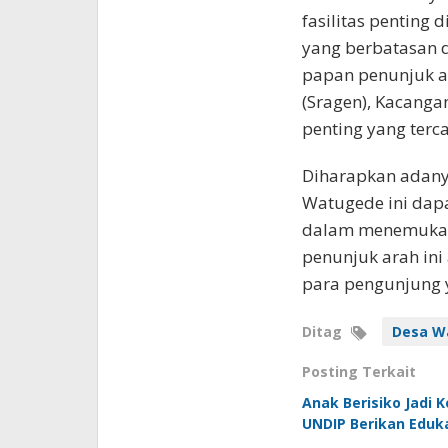
fasilitas penting
yang berbatasan 
papan penunjuk ar
(Sragen), Kacanga
penting yang terc
Diharapkan adany
Watugede ini dap
dalam menemukan 
penunjuk arah in
para pengunjung 
Ditag
Desa W
Posting Terkait
Anak Berisiko Jadi 
UNDIP Berikan Eduka