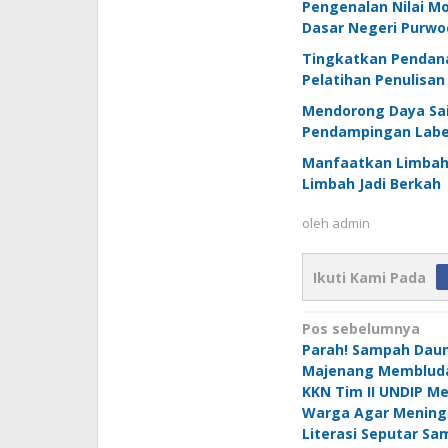
Pengenalan Nilai Mo
Dasar Negeri Purwo
Tingkatkan Pendan
Pelatihan Penulisa
Mendorong Daya Sa
Pendampingan Label
Manfaatkan Limbah
Limbah Jadi Berkah
oleh
admin
Ikuti Kami Pada
Navigasi
Pos sebelumnya
Parah! Sampah Daun
pos
Majenang Membluda
KKN Tim II UNDIP 
Warga Agar Mening
Literasi Seputar S