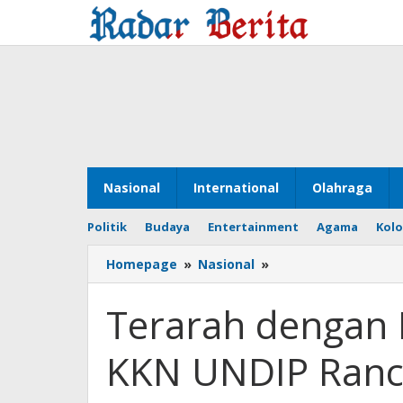
Lewati
ke
konten
Nasional
International
Olahraga
Politik
Budaya
Entertainment
Agama
Kol
Homepage
»
Nasional
»
Terarah
dengan
Penunjuk
Terarah dengan 
Arah:
Tim
KKN UNDIP Ranc
KKN
UNDIP
Rancang