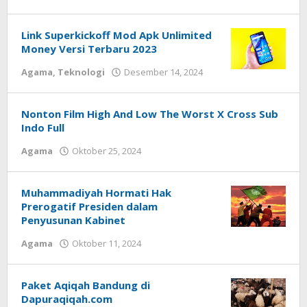
admin
Desember
17,
2024
Link Superkickoff Mod Apk Unlimited
oleh
Money Versi Terbaru 2023
admin
Agama
,
Teknologi
Desember 14, 2024
oleh
admin
Nonton Film High And Low The Worst X Cross Sub
Indo Full
Agama
Oktober 25, 2024
oleh
admin
Muhammadiyah Hormati Hak
Prerogatif Presiden dalam
Penyusunan Kabinet
Agama
Oktober 11, 2024
oleh
admin
Paket Aqiqah Bandung di
Dapuraqiqah.com