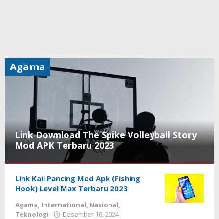
Agama
Link Download The Spike Volleyball Story
Mod APK Terbaru 2023
Agama
,
Link Kail Pancing Mod Apk (Fishing
Nasional
,
Otomatif
Hook) Level Max Terbaru 2023
,
Pendidikan
,
Agama
,
International
,
Nasional
,
Teknologi
Teknologi
Desember 16, 2024
oleh