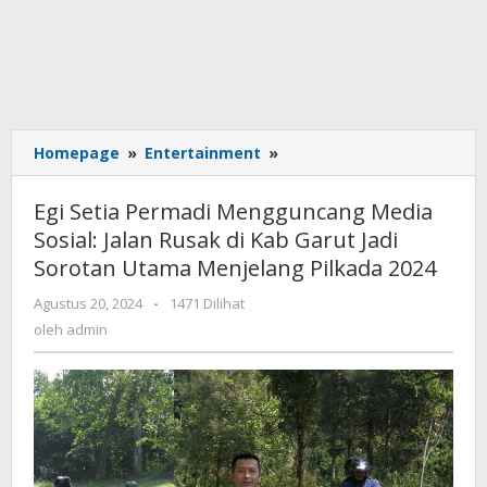
Homepage
»
Entertainment
»
Egi
Setia
Permadi
Egi Setia Permadi Mengguncang Media
Mengguncang
Sosial: Jalan Rusak di Kab Garut Jadi
Media
Sorotan Utama Menjelang Pilkada 2024
Sosial:
Jalan
Agustus 20, 2024
oleh
-
1471 Dilihat
Rusak
admin
oleh
admin
di
Kab
Garut
Jadi
Sorotan
Utama
Menjelang