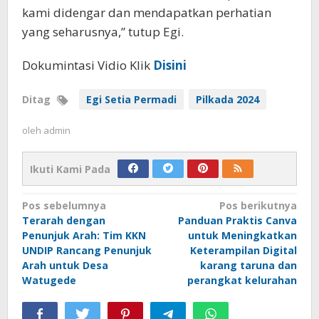
kami didengar dan mendapatkan perhatian
yang seharusnya,” tutup Egi.
Dokumintasi Vidio Klik
Disini
Ditag
Egi Setia Permadi
Pilkada 2024
oleh
admin
Ikuti Kami Pada
Navigasi
Pos sebelumnya
Pos berikutnya
Terarah dengan
Panduan Praktis Canva
pos
Penunjuk Arah: Tim KKN
untuk Meningkatkan
UNDIP Rancang Penunjuk
Keterampilan Digital
Arah untuk Desa
karang taruna dan
Watugede
perangkat kelurahan