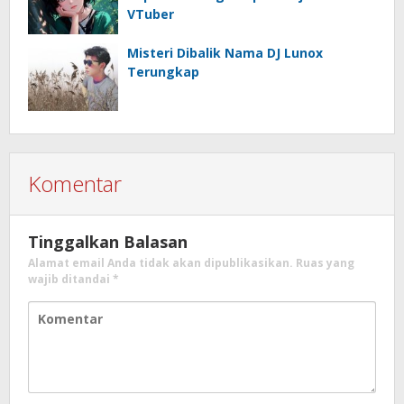
VTuber
Misteri Dibalik Nama DJ Lunox
Terungkap
Komentar
Tinggalkan Balasan
Alamat email Anda tidak akan dipublikasikan.
Ruas yang
wajib ditandai
*