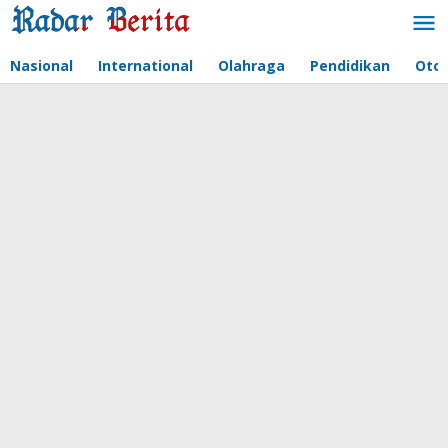
Lewati
ke
konten
Nasional
International
Olahraga
Pendidikan
Oto