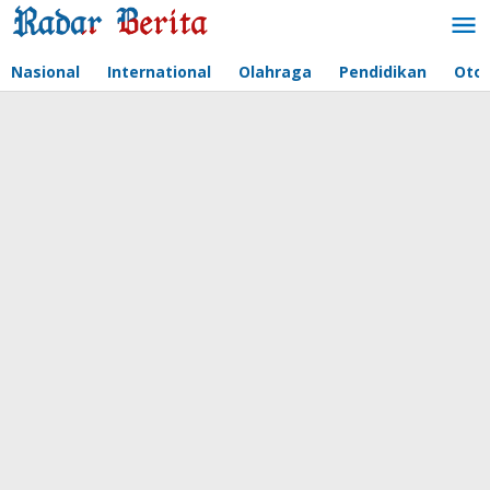
Lewati
ke
konten
Nasional
International
Olahraga
Pendidikan
Oto