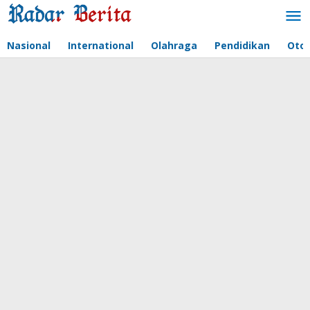
Lewati
ke
konten
Nasional
International
Olahraga
Pendidikan
Oto