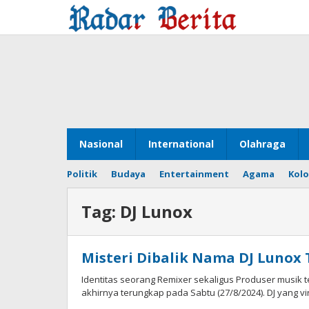
Lewati
ke
konten
Nasional
International
Olahraga
Politik
Budaya
Entertainment
Agama
Kol
Tag:
DJ Lunox
Misteri Dibalik Nama DJ Lunox
Identitas seorang Remixer sekaligus Produser musik t
akhirnya terungkap pada Sabtu (27/8/2024). DJ yang vir