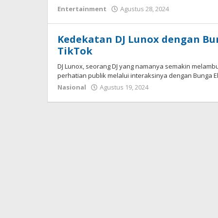
Entertainment
Agustus 28, 2024
oleh
admin
Kedekatan DJ Lunox dengan Bun
TikTok
DJ Lunox, seorang DJ yang namanya semakin melambun
perhatian publik melalui interaksinya dengan Bunga E
Nasional
Agustus 19, 2024
oleh
admin