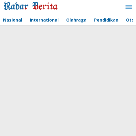
Lewati
ke
konten
Nasional
International
Olahraga
Pendidikan
Oto