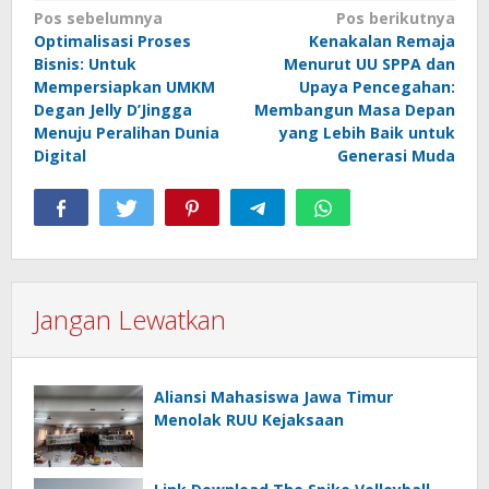
Navigasi
Pos sebelumnya
Pos berikutnya
Optimalisasi Proses
Kenakalan Remaja
pos
Bisnis: Untuk
Menurut UU SPPA dan
Mempersiapkan UMKM
Upaya Pencegahan:
Degan Jelly D’Jingga
Membangun Masa Depan
Menuju Peralihan Dunia
yang Lebih Baik untuk
Digital
Generasi Muda
Jangan Lewatkan
Aliansi Mahasiswa Jawa Timur
Menolak RUU Kejaksaan