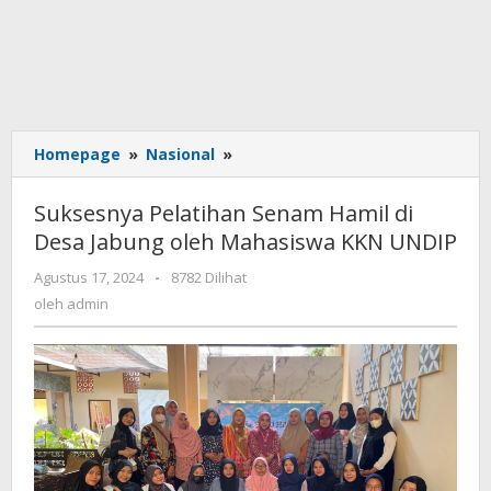
Homepage
»
Nasional
»
Suksesnya
Pelatihan
Senam
Suksesnya Pelatihan Senam Hamil di
Hamil
Desa Jabung oleh Mahasiswa KKN UNDIP
di
Desa
Agustus 17, 2024
oleh
-
8782 Dilihat
Jabung
admin
oleh
admin
oleh
Mahasiswa
KKN
UNDIP