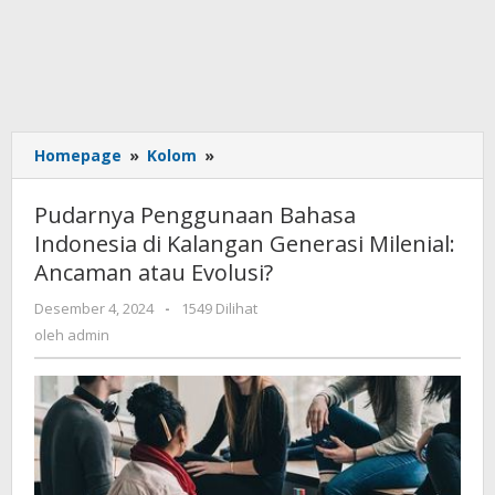
Homepage
»
Kolom
»
Pudarnya
Penggunaan
Bahasa
Pudarnya Penggunaan Bahasa
Indonesia
Indonesia di Kalangan Generasi Milenial:
di
Ancaman atau Evolusi?
Kalangan
Generasi
Desember 4, 2024
oleh
-
1549 Dilihat
Milenial:
admin
oleh
admin
Ancaman
atau
Evolusi?