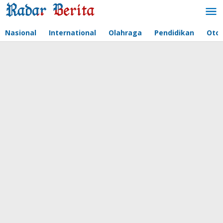
Lewati
ke
konten
Nasional
International
Olahraga
Pendidikan
Oto