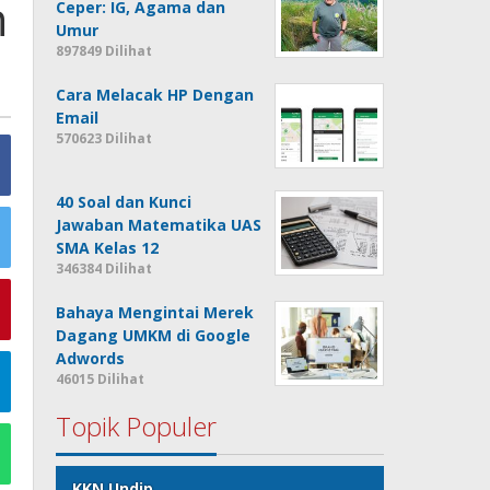
n
Ceper: IG, Agama dan
Umur
897849 Dilihat
Cara Melacak HP Dengan
Email
570623 Dilihat
40 Soal dan Kunci
Jawaban Matematika UAS
SMA Kelas 12
346384 Dilihat
Bahaya Mengintai Merek
Dagang UMKM di Google
Adwords
46015 Dilihat
Topik Populer
KKN Undip