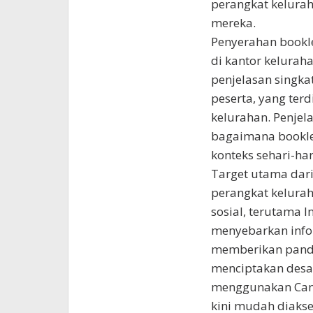
perangkat kelurah
mereka.
Penyerahan bookle
di kantor kelura
penjelasan singka
peserta, yang ter
kelurahan. Penjel
bagaimana booklet
konteks sehari-ha
Target utama dari
perangkat kelura
sosial, terutama 
menyebarkan infor
memberikan pandu
menciptakan desai
menggunakan Canva
kini mudah diakse