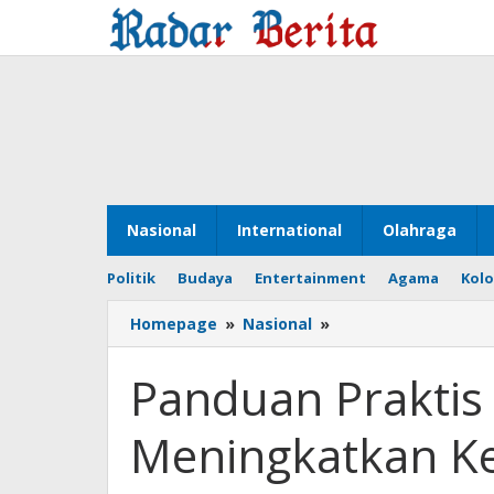
Lewati
ke
konten
Nasional
International
Olahraga
Politik
Budaya
Entertainment
Agama
Kol
Homepage
»
Nasional
»
Panduan
Praktis
Canva
Panduan Praktis
untuk
Meningkatkan
Meningkatkan Ke
Keterampilan
Digital
karang