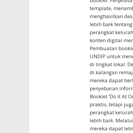
booklet. Penjelas
template, menamba
menghasilkan des
lebih baik tentang
perangkat kelurah
konten digital mer
Pembuatan bookle
UNDIP untuk mend
di tingkat lokal.
di kalangan remaj
mereka dapat berk
penyebaran informa
Booklet ‘Do it At
praktis, tetapi j
perangkat kelura
lebih baik. Melalu
mereka dapat leb