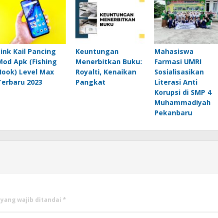
Link Kail Pancing
Keuntungan
Mahasiswa
Mod Apk (Fishing
Menerbitkan Buku:
Farmasi UMRI
Hook) Level Max
Royalti, Kenaikan
Sosialisasikan
Terbaru 2023
Pangkat
Literasi Anti
Korupsi di SMP 4
Muhammadiyah
Pekanbaru
 yang wajib ditandai
*