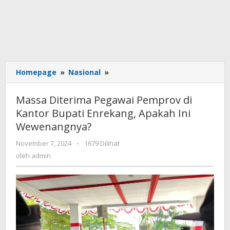
Homepage
»
Nasional
»
Massa
Diterima
Pegawai
Massa Diterima Pegawai Pemprov di
Pemprov
Kantor Bupati Enrekang, Apakah Ini
di
Wewenangnya?
Kantor
Bupati
November 7, 2024
oleh
-
1679 Dilihat
Enrekang,
admin
oleh
admin
Apakah
Ini
Wewenangnya?