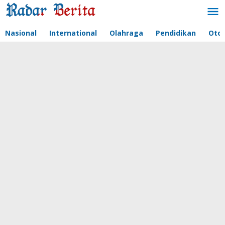
Lewati
ke
konten
Nasional
International
Olahraga
Pendidikan
Oto