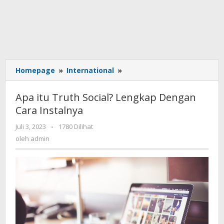
Homepage
»
International
»
Apa
itu
Truth
Apa itu Truth Social? Lengkap Dengan
Social?
Cara Instalnya
Lengkap
Dengan
Juli 3, 2023
oleh
-
1780 Dilihat
Cara
admin
oleh
admin
Instalnya