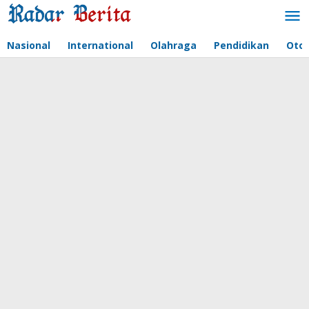
Lewati
ke
konten
Nasional
International
Olahraga
Pendidikan
Oto