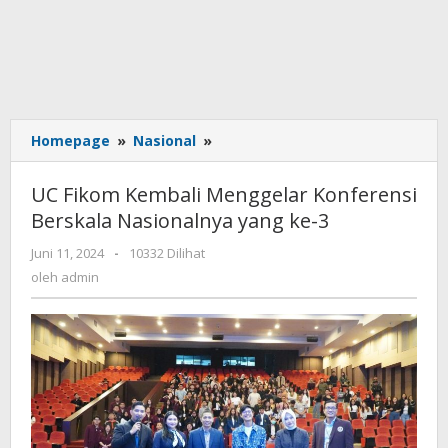
Homepage
»
Nasional
»
UC
Fikom
Kembali
UC Fikom Kembali Menggelar Konferensi
Menggelar
Berskala Nasionalnya yang ke-3
Konferensi
Berskala
Juni 11, 2024
oleh
-
10332 Dilihat
Nasionalnya
admin
oleh
admin
yang
ke-
3