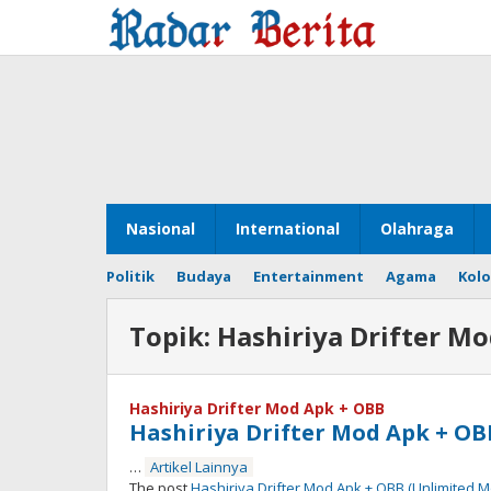
Lewati
ke
konten
Nasional
International
Olahraga
Politik
Budaya
Entertainment
Agama
Kol
Topik:
Hashiriya Drifter M
Hashiriya Drifter Mod Apk + OBB
Hashiriya Drifter Mod Apk + O
…
Artikel Lainnya
The post
Hashiriya Drifter Mod Apk + OBB (Unlimited 