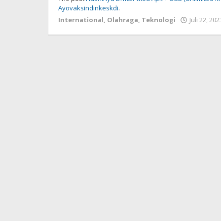
Ayovaksindinkeskdi
.
International
,
Olahraga
,
Teknologi
Juli 22, 202