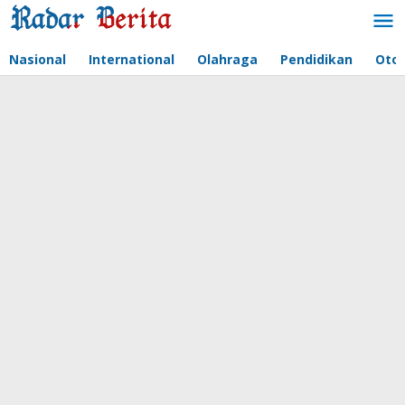
Lewati
ke
konten
Nasional
International
Olahraga
Pendidikan
Oto