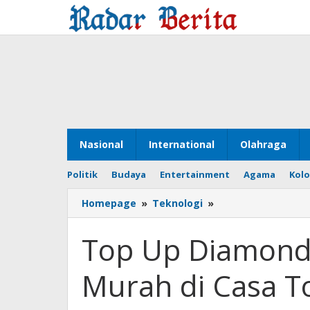
Lewati
ke
konten
Nasional
International
Olahraga
Politik
Budaya
Entertainment
Agama
Kol
Homepage
»
Teknologi
»
Top
Up
Diamond
Top Up Diamond
Mobile
Legends
Murah di Casa 
Murah
di
Casa