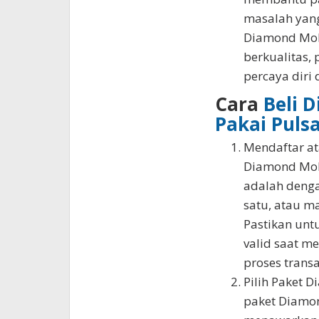
masalah yang
Diamond Mob
berkualitas,
percaya diri 
Cara
Beli 
Pakai Puls
Mendaftar a
Diamond Mobi
adalah denga
satu, atau m
Pastikan unt
valid saat m
proses transa
Pilih Paket D
paket Diamon