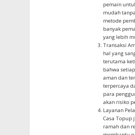
pemain untu
mudah tanpa 
metode pemba
banyak pema
yang lebih m
Transaksi Am
hal yang san
terutama ket
bahwa setiap
aman dan te
terpercaya d
para penggun
akan risiko 
Layanan Pela
Casa Topup j
ramah dan re
membantu pa