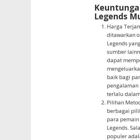
Keuntunga
Legends Mu
Harga Terjan
ditawarkan o
Legends yang
sumber lainn
dapat mempe
mengeluarkan
baik bagi pa
pengalaman 
terlalu dalam
Pilihan Met
berbagai pi
para pemain
Legends. Sal
populer ada