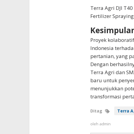
Terra Agri DJI T40
Fertilizer Spraying
Kesimpula
Proyek kolaborati
Indonesia terhada
pertanian, yang p
Dengan berhasilny
Terra Agri dan S
baru untuk penye
menunjukkan poten
transformasi pert
Ditag
Terra A
oleh
admin