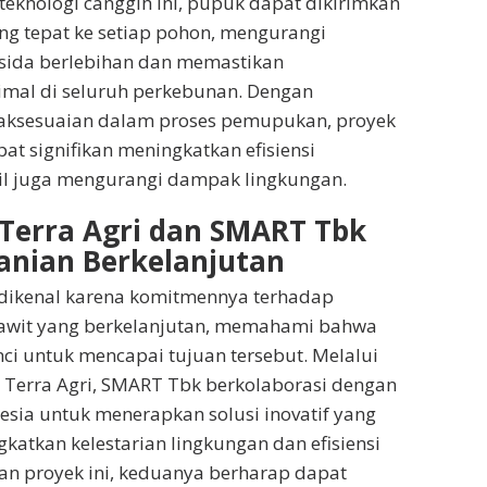
eknologi canggih ini, pupuk dapat dikirimkan
g tepat ke setiap pohon, mengurangi
sida berlebihan dan memastikan
mal di seluruh perkebunan. Dengan
aksesuaian dalam proses pemupukan, proyek
at signifikan meningkatkan efisiensi
il juga mengurangi dampak lingkungan.
erra Agri dan SMART Tbk
anian Berkelanjutan
dikenal karena komitmennya terhadap
sawit yang berkelanjutan, memahami bahwa
nci untuk mencapai tujuan tersebut. Melalui
 Terra Agri, SMART Tbk berkolaborasi dengan
esia untuk menerapkan solusi inovatif yang
tkan kelestarian lingkungan dan efisiensi
an proyek ini, keduanya berharap dapat