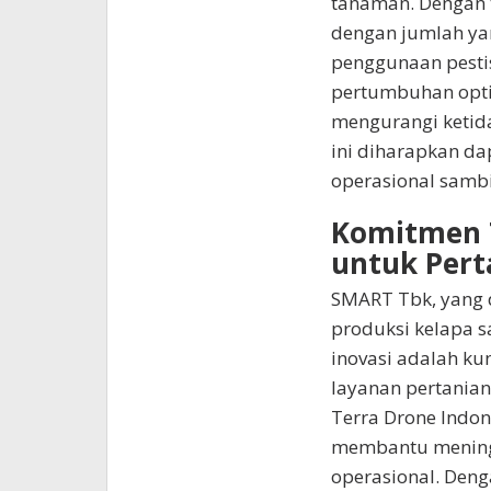
tanaman. Dengan t
dengan jumlah yan
penggunaan pesti
pertumbuhan opti
mengurangi ketid
ini diharapkan dap
operasional samb
Komitmen T
untuk Pert
SMART Tbk, yang 
produksi kelapa 
inovasi adalah ku
layanan pertanian
Terra Drone Indon
membantu meningka
operasional. Deng