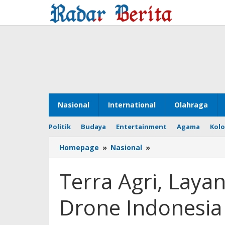
Lewati
ke
konten
Nasional
International
Olahraga
Politik
Budaya
Entertainment
Agama
Kol
Homepage
»
Nasional
»
Terra
Agri,
Layanan
Terra Agri, Laya
Pertanian
Terra
Drone Indonesi
Drone
Indonesia
dan