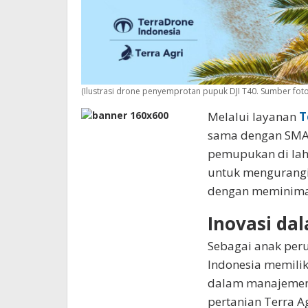
(Ilustrasi drone penyemprotan pupuk DJI T40. Sumber foto
Melalui layanan
T
sama dengan SMA
pemupukan di laha
untuk mengurangi
dengan meminima
Inovasi d
Sebagai anak peru
Indonesia memilik
dalam manajemen 
pertanian Terra A