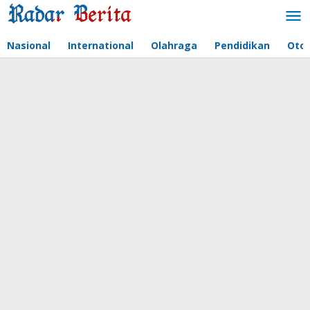
Lewati
ke
konten
Nasional
International
Olahraga
Pendidikan
Oto