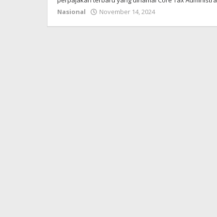
perpajakan terbaru yang dinamai Core Tax Administra
Nasional
November 14, 2024
oleh
admin