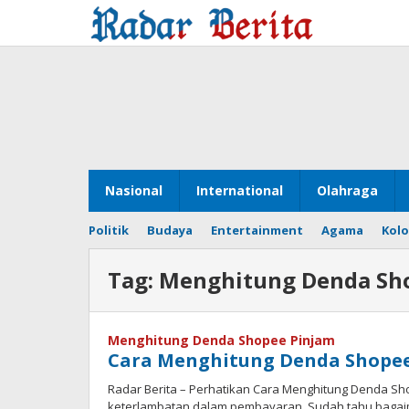
Lewati
ke
konten
Nasional
International
Olahraga
Politik
Budaya
Entertainment
Agama
Kol
Tag:
Menghitung Denda Sh
Menghitung Denda Shopee Pinjam
Cara Menghitung Denda Shopee
Radar Berita – Perhatikan Cara Menghitung Denda Shop
keterlambatan dalam pembayaran. Sudah tahu bagai