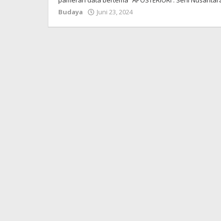
pameran data bertema “APOSTERIORI : Seni Nusantara
Budaya
Juni 23, 2024
oleh
admin