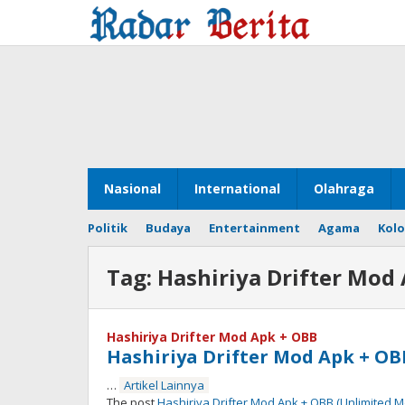
Lewati
ke
konten
Nasional
International
Olahraga
Politik
Budaya
Entertainment
Agama
Kol
Tag:
Hashiriya Drifter Mod
Hashiriya Drifter Mod Apk + OBB
Hashiriya Drifter Mod Apk + O
…
Artikel Lainnya
The post
Hashiriya Drifter Mod Apk + OBB (Unlimited 