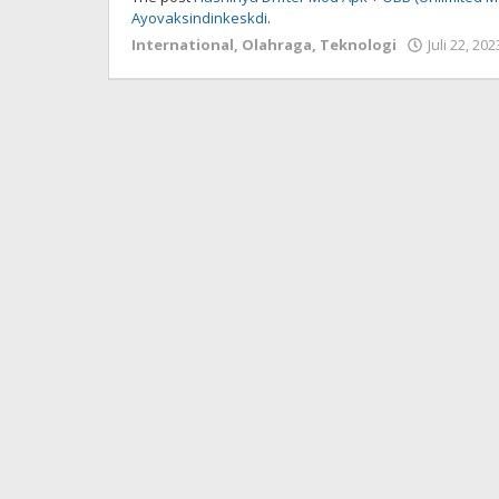
Ayovaksindinkeskdi
.
International
,
Olahraga
,
Teknologi
Juli 22, 202