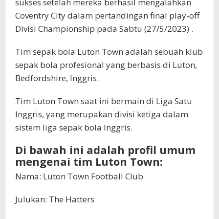
sukses setelah mereka berhasil mengalahkan
Coventry City dalam pertandingan final play-off
Divisi Championship pada Sabtu (27/5/2023) .
Tim sepak bola Luton Town adalah sebuah klub
sepak bola profesional yang berbasis di Luton,
Bedfordshire, Inggris.
Tim Luton Town saat ini bermain di Liga Satu
Inggris, yang merupakan divisi ketiga dalam
sistem liga sepak bola Inggris.
Di bawah ini adalah profil umum
mengenai tim Luton Town:
Nama: Luton Town Football Club
Julukan: The Hatters