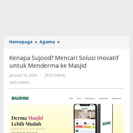
Homepage
»
Agama
»
Kenapa
Sujood?
Mencari
Kenapa Sujood? Mencari Solusi Inovatif
Solusi
untuk Menderma ke Masjid
Inovatif
untuk
Januari 16, 2024
oleh
-
2525 Dilihat
Menderma
admin
oleh
admin
ke
Masjid