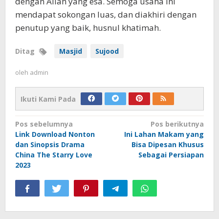
dengan Allah yang esa. Semoga usaha ini
mendapat sokongan luas, dan diakhiri dengan
penutup yang baik, husnul khatimah.
Ditag
Masjid
Sujood
oleh
admin
Ikuti Kami Pada
Navigasi
Pos sebelumnya
Pos berikutnya
Link Download Nonton
Ini Lahan Makam yang
pos
dan Sinopsis Drama
Bisa Dipesan Khusus
China The Starry Love
Sebagai Persiapan
2023