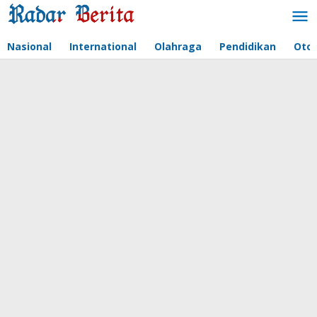
Lewati
ke
konten
Nasional
International
Olahraga
Pendidikan
Oto