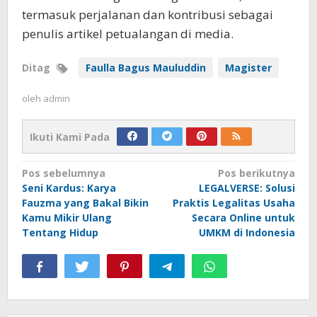
termasuk perjalanan dan kontribusi sebagai
penulis artikel petualangan di media.
Ditag
Faulla Bagus Mauluddin
Magister
oleh
admin
Ikuti Kami Pada
Navigasi
Pos sebelumnya
Pos berikutnya
Seni Kardus: Karya
LEGALVERSE: Solusi
pos
Fauzma yang Bakal Bikin
Praktis Legalitas Usaha
Kamu Mikir Ulang
Secara Online untuk
Tentang Hidup
UMKM di Indonesia