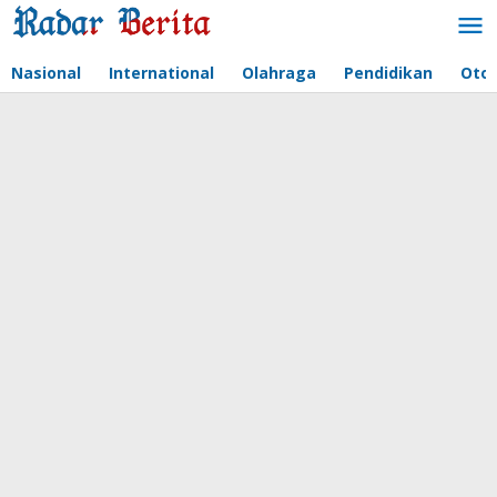
Lewati
ke
konten
Nasional
International
Olahraga
Pendidikan
Oto