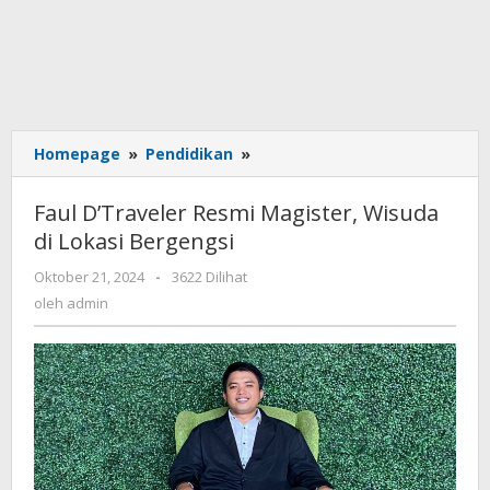
Homepage
»
Pendidikan
»
Faul
D’Traveler
Resmi
Faul D’Traveler Resmi Magister, Wisuda
Magister,
di Lokasi Bergengsi
Wisuda
di
Oktober 21, 2024
oleh
-
3622 Dilihat
Lokasi
admin
oleh
admin
Bergengsi