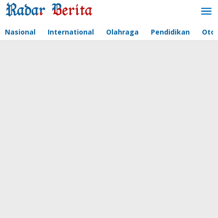
Lewati
ke
konten
Nasional
International
Olahraga
Pendidikan
Oto