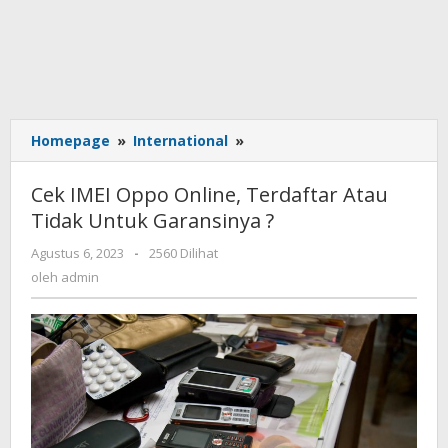
Homepage
»
International
»
Cek
IMEI
Oppo
Cek IMEI Oppo Online, Terdaftar Atau
Online,
Tidak Untuk Garansinya ?
Terdaftar
Atau
Agustus 6, 2023
oleh
-
2560 Dilihat
Tidak
admin
oleh
admin
Untuk
Garansinya
?