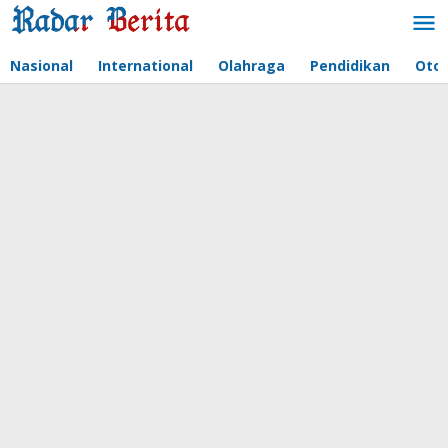
Lewati
ke
konten
Nasional
International
Olahraga
Pendidikan
Oto