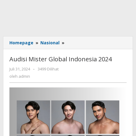
Homepage
»
Nasional
»
Audisi
Mister
Global
Audisi Mister Global Indonesia 2024
Indonesia
2024
Juli 31, 2024
oleh
-
3499 Dilihat
admin
oleh
admin