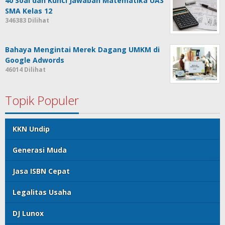
40 Soal dan Kunci Jawaban Matematika UAS
SMA Kelas 12
346383 Dilihat
Bahaya Mengintai Merek Dagang UMKM di
Google Adwords
46014 Dilihat
Topik Populer
KKN Undip
Generasi Muda
Jasa ISBN Cepat
Legalitas Usaha
DJ Lunox