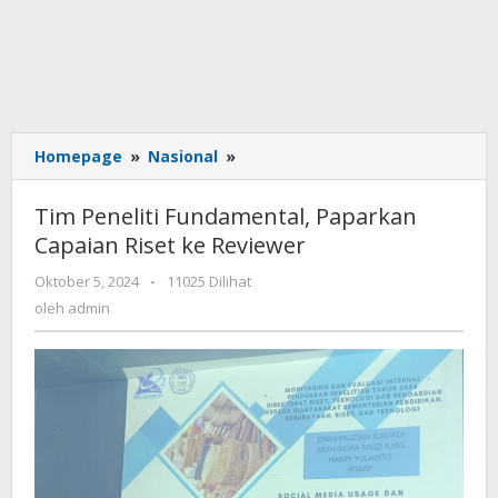
Homepage
»
Nasional
»
Tim
Peneliti
Fundamental,
Tim Peneliti Fundamental, Paparkan
Paparkan
Capaian Riset ke Reviewer
Capaian
Riset
Oktober 5, 2024
oleh
-
11025 Dilihat
ke
admin
oleh
admin
Reviewer