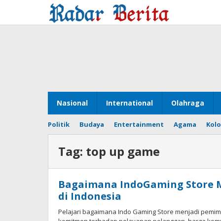
Lewati
ke
konten
Nasional
International
Olahraga
Politik
Budaya
Entertainment
Agama
Kol
Tag:
top up game
Bagaimana IndoGaming Store 
di Indonesia
Pelajari bagaimana Indo Gaming Store menjadi pemim