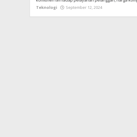
komitmen terhadap pelayanan pelanggan, harga kompe
Teknologi
September 12, 2024
oleh
admin