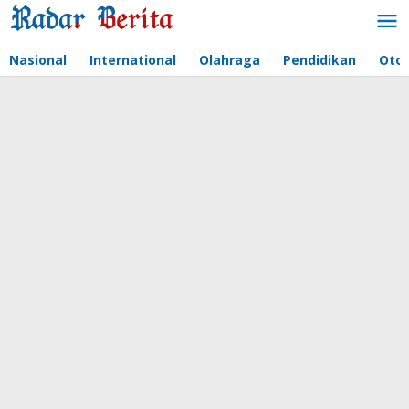
Lewati
ke
konten
Nasional
International
Olahraga
Pendidikan
Oto