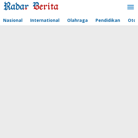
Lewati
ke
konten
Nasional
International
Olahraga
Pendidikan
Oto