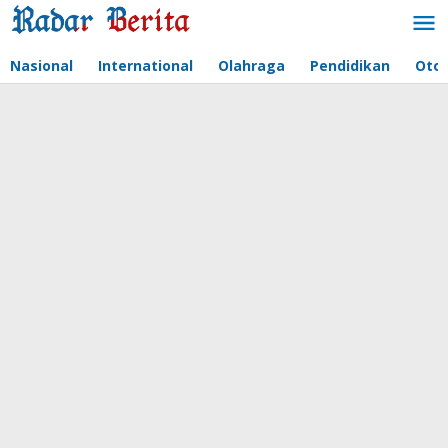
Lewati
ke
konten
Nasional
International
Olahraga
Pendidikan
Oto