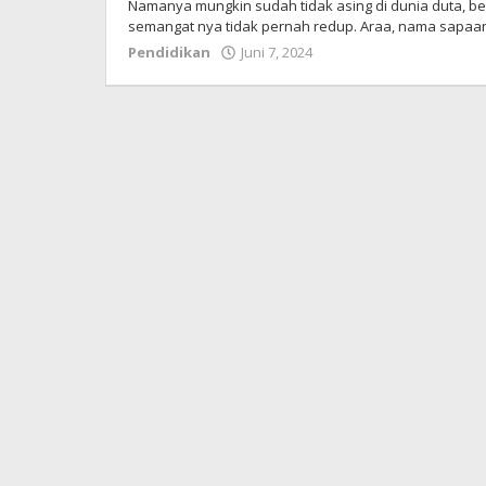
Namanya mungkin sudah tidak asing di dunia duta, be
semangat nya tidak pernah redup. Araa, nama sapa
Pendidikan
Juni 7, 2024
oleh
admin