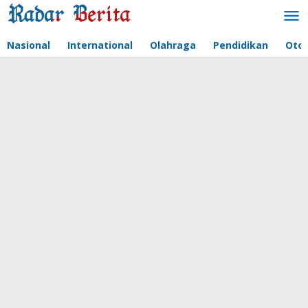
Lewati
ke
konten
Nasional
International
Olahraga
Pendidikan
Oto