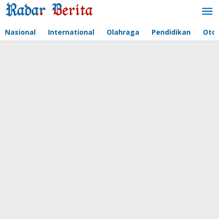
Lewati
ke
konten
Nasional
International
Olahraga
Pendidikan
Oto