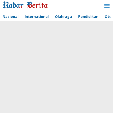
Lewati
ke
konten
Nasional
International
Olahraga
Pendidikan
Oto