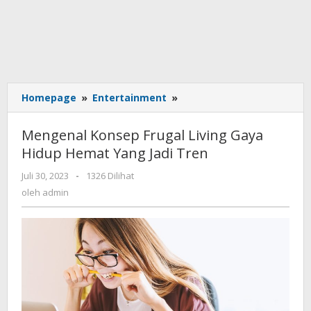
Homepage
»
Entertainment
»
Mengenal
Konsep
Frugal
Mengenal Konsep Frugal Living Gaya
Living
Hidup Hemat Yang Jadi Tren
Gaya
Hidup
Juli 30, 2023
oleh
-
1326 Dilihat
Hemat
admin
oleh
admin
Yang
Jadi
Tren