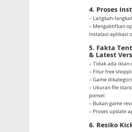
4. Proses In
– Langkah-langkah
– Mengaktifkan op
instalasi aplikasi 
5. Fakta Ten
& Latest Vers
– Tidak ada iklan
– Fitur free shop
– Game dikategori
– Ukuran file st
ponsel.
– Bukan game resm
– Proses update a
6. Resiko Ki