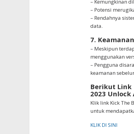
– Kemungkinan dik
– Potensi merugik
– Rendahnya sist
data.
7. Keamanan
– Meskipun terda
menggunakan vers
– Pengguna disar
keamanan sebelum
Berikut Link
2023 Unlock 
Klik link Kick The
untuk mendapatkan
KLIK DI SINI