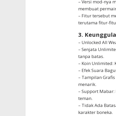
– Versi mod-nya m
membuat permaina
– Fitur tersebut 
terutama fitur-fit
3. Keunggula
– Unlocked All We
– Senjata Unlimi
tanpa batas.
– Koin Unlimited: 
– Efek Suara Bagu
– Tampilan Grafis
menarik.
– Support Mabar
teman.
– Tidak Ada Bata
karakter boneka.