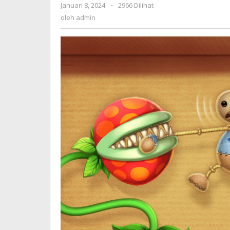
Januari 8, 2024
oleh
-
2966 Dilihat
2023
admin
oleh
admin
Unlock
All