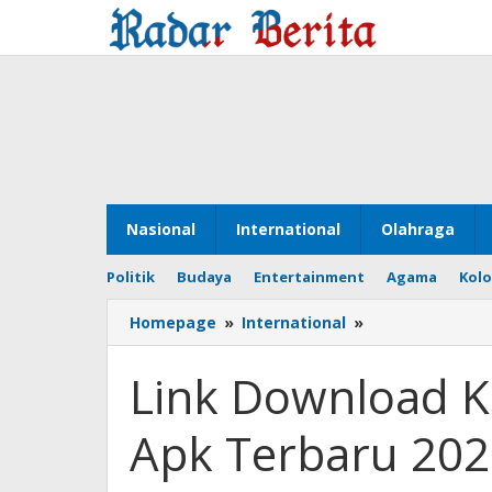
Lewati
ke
konten
Nasional
International
Olahraga
Politik
Budaya
Entertainment
Agama
Kol
Homepage
»
International
»
Link
Download
Kick
Link Download K
The
Buddy
Apk Terbaru 202
Mod
Apk
Terbaru