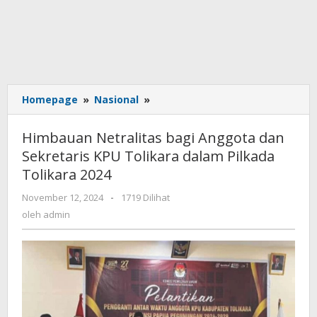
Homepage
»
Nasional
»
Himbauan
Netralitas
bagi
Himbauan Netralitas bagi Anggota dan
Anggota
Sekretaris KPU Tolikara dalam Pilkada
dan
Tolikara 2024
Sekretaris
KPU
November 12, 2024
oleh
-
1719 Dilihat
Tolikara
admin
oleh
admin
dalam
Pilkada
Tolikara
2024