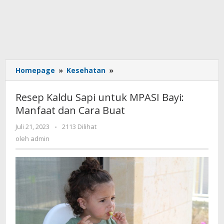
Homepage
»
Kesehatan
»
Resep
Kaldu
Sapi
Resep Kaldu Sapi untuk MPASI Bayi:
untuk
Manfaat dan Cara Buat
MPASI
Bayi:
Juli 21, 2023
oleh
-
2113 Dilihat
Manfaat
admin
oleh
admin
dan
Cara
Buat