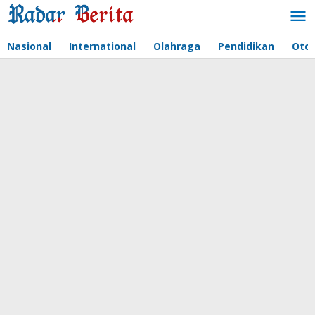
Lewati
ke
konten
Nasional
International
Olahraga
Pendidikan
Oto