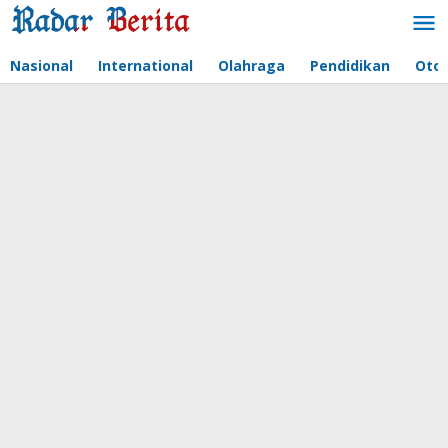
Lewati
ke
konten
Nasional
International
Olahraga
Pendidikan
Oto