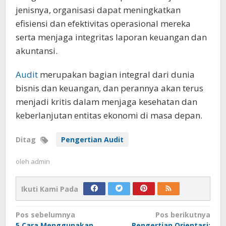
jenisnya, organisasi dapat meningkatkan
efisiensi dan efektivitas operasional mereka
serta menjaga integritas laporan keuangan dan
akuntansi.
Audit
merupakan bagian integral dari dunia
bisnis dan keuangan, dan perannya akan terus
menjadi kritis dalam menjaga kesehatan dan
keberlanjutan entitas ekonomi di masa depan.
Ditag
Pengertian Audit
oleh
admin
Ikuti Kami Pada
Navigasi
Pos sebelumnya
Pos berikutnya
5 Cara Menggunakan
Pengertian Orientasi: