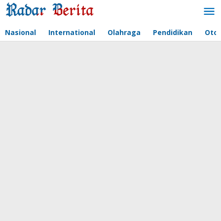
Lewati
ke
konten
Nasional
International
Olahraga
Pendidikan
Oto