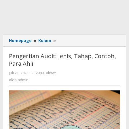
Homepage
»
Kolom
»
Pengertian
Audit:
Jenis,
Pengertian Audit: Jenis, Tahap, Contoh,
Tahap,
Para Ahli
Contoh,
Para
Juli 21, 2023
oleh
-
2989 Dilihat
Ahli
admin
oleh
admin