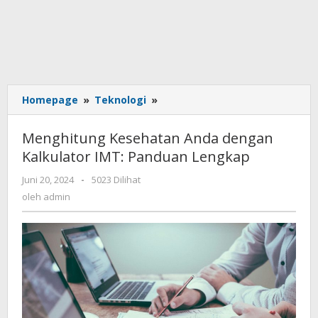
Homepage
»
Teknologi
»
Menghitung
Kesehatan
Anda
Menghitung Kesehatan Anda dengan
dengan
Kalkulator IMT: Panduan Lengkap
Kalkulator
IMT:
Juni 20, 2024
oleh
-
5023 Dilihat
Panduan
admin
oleh
admin
Lengkap