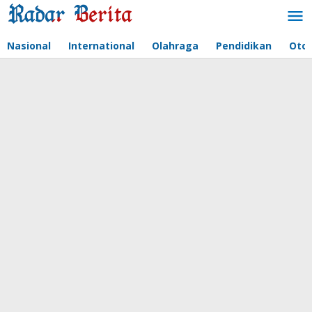
Lewati
ke
konten
Nasional
International
Olahraga
Pendidikan
Oto