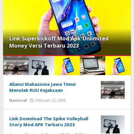
Link Superkickoff Mod Apk Unlimited
Money Versi Terbaru 2023
Radar
Aliansi Mahasiswa Jawa Timur
Menolak RUU Kejaksaan
Berita
Nasional
Februari 22, 2025
oleh
admin
Link Download The Spike Volleyball
Story Mod APK Terbaru 2023