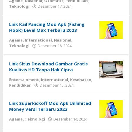
Agama
,
Nasional
,
Otomatif
,
Pendidikan
,
Teknologi
Desember 17, 2024
oleh
admin
Link Kail Pancing Mod Apk (Fishing
Hook) Level Max Terbaru 2023
Agama
,
International
,
Nasional
,
Teknologi
Desember 16, 2024
oleh
admin
Link Situs Download Gambar Gratis
Kualitas HD Tanpa Hak Cipta
Entertainment
,
International
,
Kesehatan
,
Pendidikan
Desember 15, 2024
oleh
admin
Link Superkickoff Mod Apk Unlimited
Money Versi Terbaru 2023
Agama
,
Teknologi
Desember 14, 2024
oleh
admin